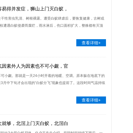
容易得并发症，狮山上门灭白蚁，
蛀干性害虫乳清、树根裸露。遭受白蚁肆虐后，要恢复健康，古树或
枯枝遭遇白蚁侵袭而腐烂，雨水淋后，伤口面积扩大，整株都有灭顶
查看详细+
气因素外人为因素也不可小觑，官
可小觑。那就是一天24小时开着的地暖、空调。原本躲在地底下的
3月中下旬才会出现的“白蚁分飞”现象也提前了。这段时间气温持续
查看详细+
次就够，北滘上门灭白蚁，北滘白