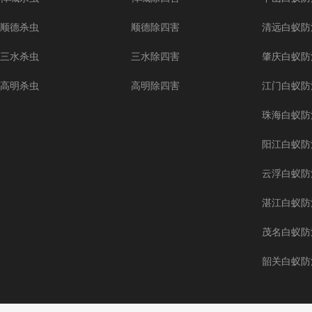
顺德杀虫
顺德除四害
清远白蚁防
三水杀虫
三水除四害
肇庆白蚁防
高明杀虫
高明除四害
江门白蚁防
珠海白蚁防
阳江白蚁防
云浮白蚁防
湛江白蚁防
茂名白蚁防
韶关白蚁防