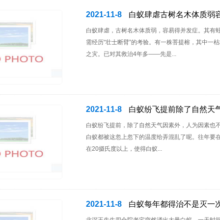
1
2021-11-8
白蚁肆虐古树名木体质弱
白蚁肆虐，古树名木体质弱，容易得并发症。其有
需经历“壮士断臂”的考验。有一株菩提榕，其中一
之灾。已对其救治4年多——先是...
2021-11-8
白蚁纷飞提前除了自然天
白蚁纷飞提前，除了自然天气因素外，人为因素也不
白蚁都被这忽上忽下的温度给弄混乱了呢。往年要在
在20摄氏度以上，使得白蚁...
2021-11-8
白蚁每年都得治不是灭一