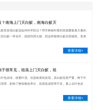
段？南海上门灭白蚁，南海白蚁灭
民家里发现白蚁该如何科学防治？劈开树桩时看到里面聚集着大量的
这些白蚁一举全歼，就想到用火烧，想这样能将白蚁全部烧死。拿来
查看详细+
例子很常见，祖庙上门灭白蚁，祖
去叶色浓绿，枝繁叶茂。但是检查组发现，其白蚁危害严重，树干中
需清理，影响了树枝吸收养分，容易造成营养不良。看上去叶色浓
查看详细+