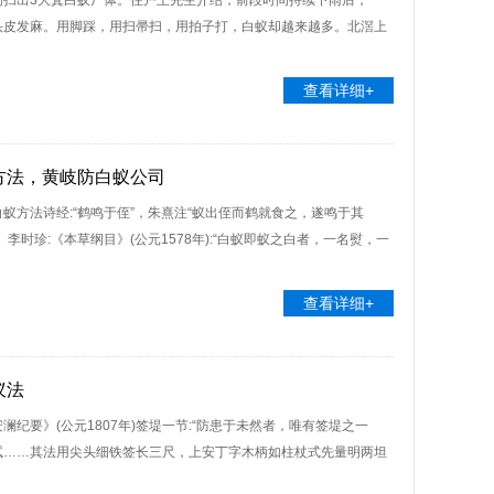
间扫出3大箕白蚁尸体。住户王先生介绍，前段时间持续下雨后，一
头皮发麻。用脚踩，用扫帚扫，用拍子打，白蚁却越来越多。北滘上
查看详细+
方法，黄岐防白蚁公司
蚁方法诗经:“鹤鸣于侄”，朱熹注“蚁出侄而鹤就食之，遂鸣于其
时珍:《本草纲目》(公元1578年):“白蚁即蚁之白者，一名熨，一
查看详细+
蚁法
纪要》(公元1807年)签堤一节:“防患于未然者，唯有签堤之一
试……其法用尖头细铁签长三尺，上安丁字木柄如柱杖式先量明两坦