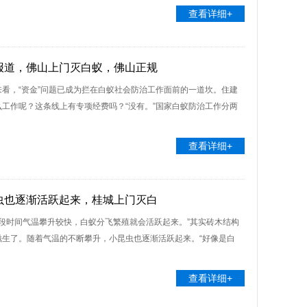
查看详细+
报道，佛山上门灭白蚁，佛山正规
看，“资金”问题已成为拦在白蚁社会防治工作面前的一道坎。住建
工作呢？这条线上有专项经费吗？“没有。”国家白蚁防治工作分两
查看详细+
虫也逐渐活跃起来，桂城上门灭白
近段时间气温攀升较快，白蚁分飞繁殖就会活跃起来。”其实砖木结构
生了。随着气温的不断攀升，小昆虫也逐渐活跃起来。“好像是白
查看详细+