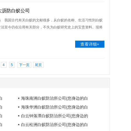
大沥防白蚁公司
略 我国古代有关白蚁的文献很多，从白蚁的名称、生活习性到白蚁
方法至今仍在沿用有关部分，不失为白蚁研究史上的宝贵资料。现将
查看详细+
4
5
下一页
尾页
白
海珠南洲白蚁防治所公司{您身边的白
白
海珠华洲白蚁防治所公司{您身边的白
白
白云钟落潭白蚁防治所公司{您身边的
白
白云松洲白蚁防治所公司{您身边的白