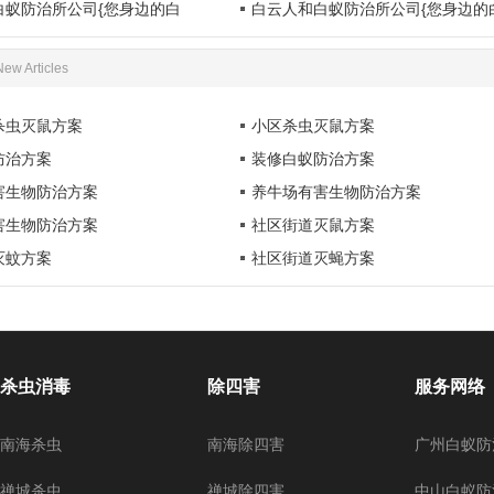
白蚁防治所公司{您身边的白
白云人和白蚁防治所公司{您身边的
New Articles
杀虫灭鼠方案
小区杀虫灭鼠方案
防治方案
装修白蚁防治方案
害生物防治方案
养牛场有害生物防治方案
害生物防治方案
社区街道灭鼠方案
灭蚊方案
社区街道灭蝇方案
杀虫消毒
除四害
服务网络
南海杀虫
南海除四害
广州白蚁防
禅城杀虫
禅城除四害
中山白蚁防