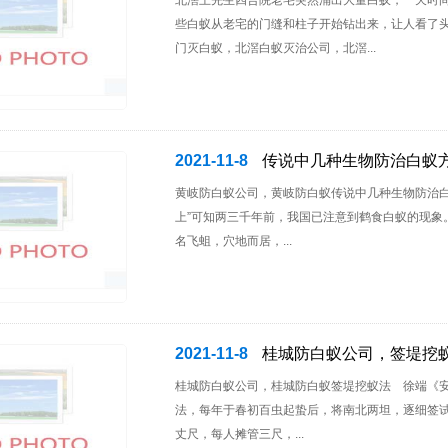
北滘王先生四合院老宅突然涌出大量白蚁，一天时
些白蚁从老宅的门缝和柱子开始钻出来，让人看了
门灭白蚁，北滘白蚁灭治公司，北滘...
2021-11-8
传说中几种生物防治白蚁
黄岐防白蚁公司，黄岐防白蚁传说中几种生物防治白
上”可知两三千年前，我国已注意到鹤食白蚁的现象。李
名飞蛆，穴地而居，...
2021-11-8
桂城防白蚁公司，签堤挖
桂城防白蚁公司，桂城防白蚁签堤挖蚁法 徐端《安澜
法，每年于春初百虫起蛰后，将南北两坦，逐细签
丈尺，每人摊管三尺，...